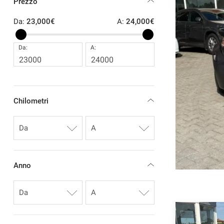
Prezzo
OMEO 4C
Da:
23,000€
A:
24,000€
mpetizione SOLO 9000 KM
Da:
A:
 €
Chilometri
EICOLO
RICHIEDI INFO
Anno