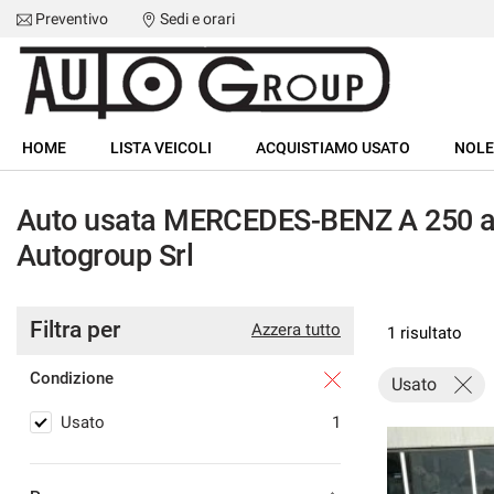
Preventivo
Sedi e orari
HOME
HOME
LISTA VEICOLI
ACQUISTIAMO USATO
NOLE
LISTA VEICOLI
Auto usata MERCEDES-BENZ A 250 a 
ACQUISTIAMO USATO
Autogroup Srl
NOLEGGIO BREVE TERMINE
Filtra per
Azzera tutto
1 risultato
ASSISTENZA
Condizione
Usato
I NOSTRI SERVIZI
Usato
1
CONTATTI