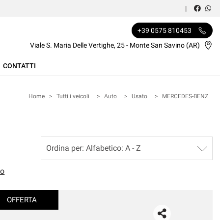
+39 0575 810453
Viale S. Maria Delle Vertighe, 25 - Monte San Savino (AR)
CONTATTI
Home
>
Tutti i veicoli
>
Auto
>
Usato
>
MERCEDES-BENZ
to
OFFERTA