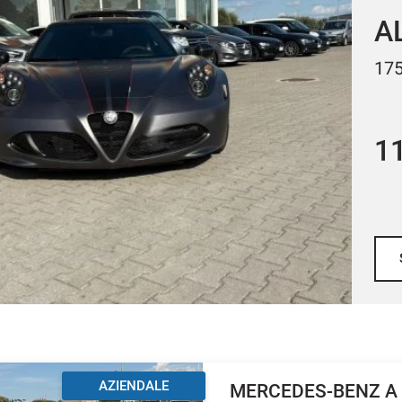
A
2.2
2
AZIENDALE
MERCEDES-BENZ A 