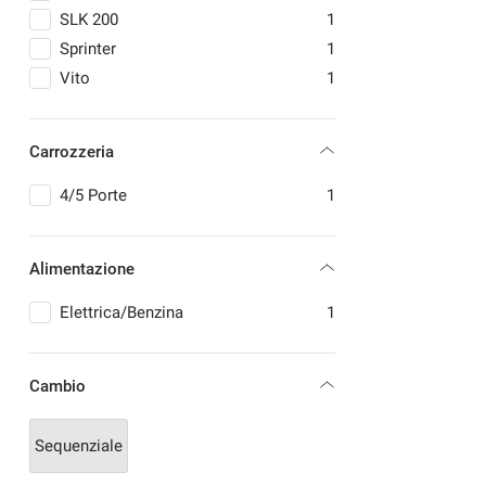
RENAULT
2
SLK 200
1
SMART
1
Sprinter
1
SUZUKI
1
Vito
1
TOYOTA
1
VOLKSWAGEN
2
Carrozzeria
VOLVO
1
4/5 Porte
1
Alimentazione
Elettrica/Benzina
1
Cambio
Sequenziale