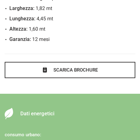
Sensore di luce
Larghezza:
1,82 mt
Sensore di pioggia
Lunghezza:
4,45 mt
Sensori di parcheggio posteriori
Altezza:
1,60 mt
Servosterzo
Garanzia:
12 mesi
Specchietti laterali elettrici
Trazione integrale
SCARICA BROCHURE
Dati energetici
consumo urbano: