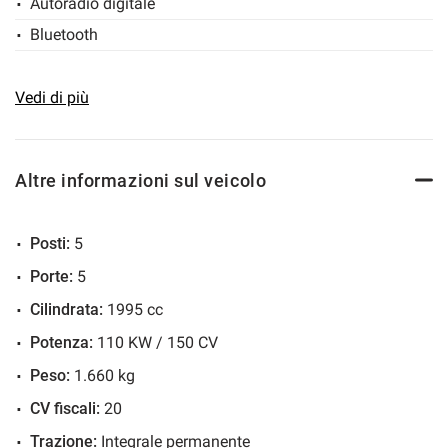
Autoradio digitale
Bluetooth
Bracciolo
Cerchi in lega
Vedi di più
Chiusura centralizzata
Climatizzatore
Altre informazioni sul veicolo
Climatizzatore automatico, 2 zone
Controllo automatico clima
Posti:
5
Controllo trazione
Porte:
5
Cruise Control
Cilindrata:
1995 cc
ESP
Potenza:
110 KW / 150 CV
Filtro antiparticolato
Frenata d'emergenza assistita
Peso:
1.660 kg
Immobilizzatore elettronico
CV fiscali:
20
Sedile posteriore sdoppiato
Trazione:
Integrale permanente