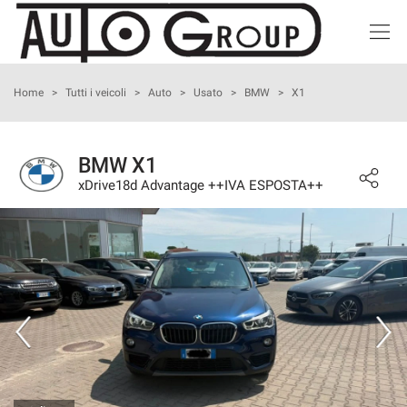
HOME
Home
>
Tutti i veicoli
>
Auto
>
Usato
>
BMW
>
X1
LISTA VEICOLI
BMW X1
xDrive18d Advantage ++IVA ESPOSTA++
ACQUISTIAMO USATO
NOLEGGIO BREVE TERMINE
ASSISTENZA
I NOSTRI SERVIZI
CONTATTI