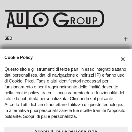
SEDI
Sede di Monte San Savino
AZIENDA
Cookie Policy
Azienda
Questo sito e gli strumenti di terze parti in esso integrati trattano
dati personali (es. dati di navigazione o indirizzi IP) e fanno uso
Contatti
di Cookie, Pixel, Tags o altri identificatori necessari per il
funzionamento e per il raggiungimento delle finalità descritte
nella cookie policy, tra cui il miglioramento delle funzionalità del
TORNA IN CIMA
sito e la pubblicità personalizzata. Cliccando sul pulsante
Accetta Tutti dichiari di accettare l'utilizzo di queste tecnologie.
In alternativa puoi personalizzare le tue scelte tramite l'apposito
Copyright © 2026 Autogroup Srl - P.IVA 02072750512 -
Leggi
pulsante. Scopri di più e personalizza.
l'informativa sulla privacy
-
Cookie Policy
Sito creato da:
Scopri di più e personalizza