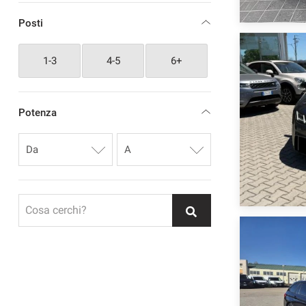
Posti
1-3
4-5
6+
Potenza
Cosa cerchi?