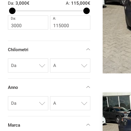
Da:
3,000€
A:
115,000€
Da:
A:
 €
Chilometri
EICOLO
RICHIEDI INFO
Anno
Marca