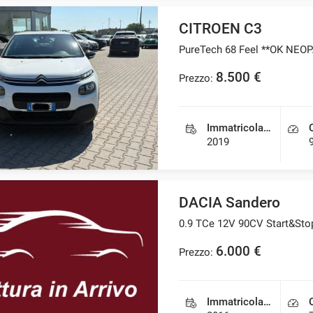
CITROEN C3
PureTech 68 Feel **OK NEO
8.500 €
Prezzo:
Immatricolazione
2019
DACIA Sandero
0.9 TCe 12V 90CV Start&St
6.000 €
Prezzo:
Immatricolazione