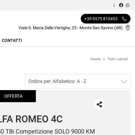
+39 0575 810453
Viale S. Maria Delle Vertighe, 25 - Monte San Savino (AR)
CONTATTI
Home
>
Tutti i veicoli
OFFERTA
LFA ROMEO Stelvio
 Turbodiesel 190 CV AT8 Q4 Business