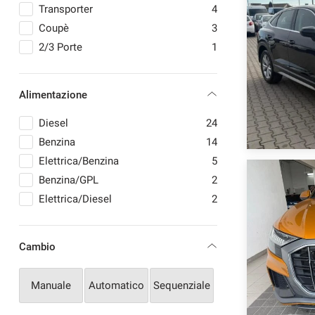
SMART
1
Transporter
4
SUZUKI
1
Coupè
3
TOYOTA
1
2/3 Porte
1
VOLKSWAGEN
2
VOLVO
1
Alimentazione
Diesel
24
Benzina
14
Elettrica/Benzina
5
Benzina/GPL
2
Elettrica/Diesel
2
Cambio
Manuale
Automatico
Sequenziale