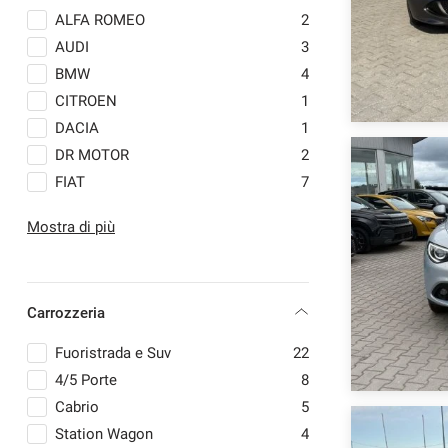
ALFA ROMEO
2
AUDI
3
BMW
4
CITROEN
1
DACIA
1
DR MOTOR
2
FIAT
7
FORD
2
Mostra di più
JAGUAR
2
JEEP
2
LANCIA
1
Carrozzeria
LAND ROVER
3
MERCEDES-BENZ
6
Fuoristrada e Suv
22
OPEL
1
4/5 Porte
8
PORSCHE
2
Cabrio
5
RENAULT
2
Station Wagon
4