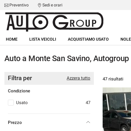
Preventivo
Sedi e orari
HOME
HOME
LISTA VEICOLI
ACQUISTIAMO USATO
NOLE
LISTA VEICOLI
Auto a Monte San Savino, Autogroup 
ACQUISTIAMO USATO
Filtra per
NOLEGGIO BREVE TERMINE
Azzera tutto
47 risultati
Condizione
ASSISTENZA
Usato
47
I NOSTRI SERVIZI
OMEO 4C
Prezzo
CONTATTI
mpetizione SOLO 9000 KM