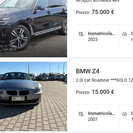
M-Sport xDrive40i 48V
75.000 €
Prezzo:
Immatricolazione
2023
BMW Z4
2.0i cat Roadster ***SOLO 12
15.000 €
Prezzo:
Immatricolazione
2007