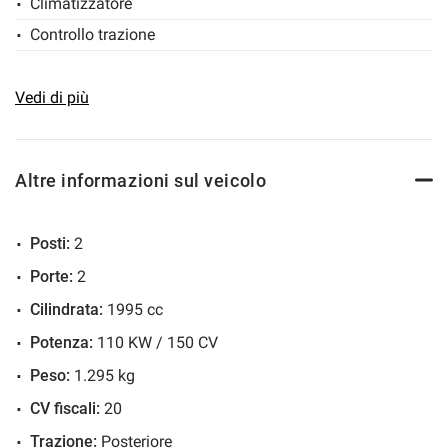
Climatizzatore
Controllo trazione
ESP
Fendinebbia
Vedi di più
Immobilizzatore elettronico
Servosterzo
Altre informazioni sul veicolo
Specchietti laterali elettrici
Posti:
2
Porte:
2
Cilindrata:
1995 cc
Potenza:
110 KW / 150 CV
Peso:
1.295 kg
CV fiscali:
20
Trazione:
Posteriore