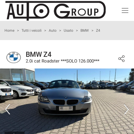
HOME
Home
>
Tutti i veicoli
>
Auto
>
Usato
>
BMW
>
Z4
LISTA VEICOLI
BMW Z4
2.0i cat Roadster ***SOLO 126.000***
ACQUISTIAMO USATO
NOLEGGIO BREVE TERMINE
ASSISTENZA
I NOSTRI SERVIZI
CONTATTI