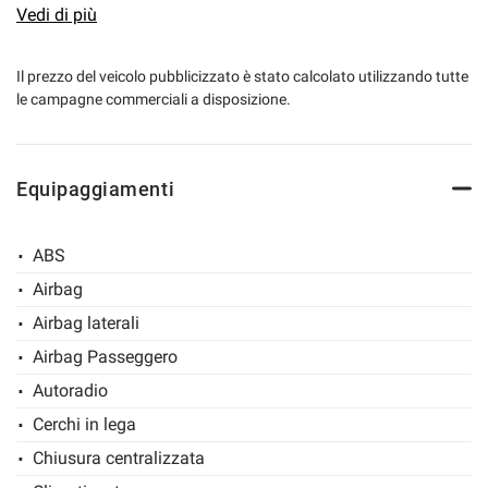
ECC.ECC.*********************PER MAGGIORI INFO,
Vedi di più
DETTAGLI E PER PRENOTARE IL VOSTRO TEST DRIVE
NON ESITATE A CONTATTARE IL 338-4809406 FABIO
Il prezzo del veicolo pubblicizzato è stato calcolato utilizzando tutte
le campagne commerciali a disposizione.
ANCHE WH OPPURE ALLO 0575-810453*********
Equipaggiamenti
ABS
Airbag
Airbag laterali
Airbag Passeggero
Autoradio
Cerchi in lega
Chiusura centralizzata