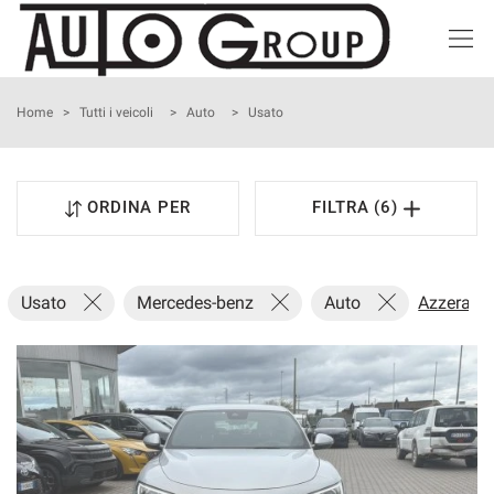
HOME
Home
>
Tutti i veicoli
>
Auto
>
Usato
LISTA VEICOLI
ORDINA PER
FILTRA (6)
ACQUISTIAMO USATO
NOLEGGIO BREVE TERMINE
Usato
Mercedes-benz
Auto
Azzera tu
ASSISTENZA
I NOSTRI SERVIZI
CONTATTI