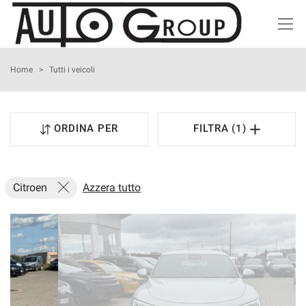
HOME
Home
>
Tutti i veicoli
LISTA VEICOLI
ORDINA PER
FILTRA (1)
ACQUISTIAMO USATO
NOLEGGIO BREVE TERMINE
Citroen
Azzera tutto
ASSISTENZA
I NOSTRI SERVIZI
CONTATTI