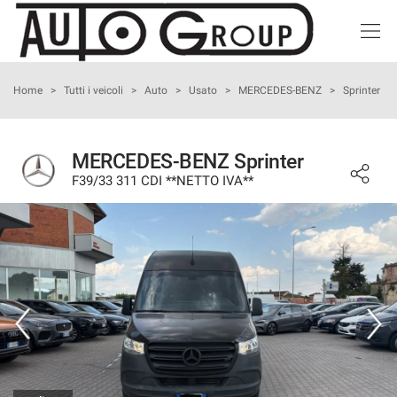
HOME
Home
>
Tutti i veicoli
>
Auto
>
Usato
>
MERCEDES-BENZ
>
Sprinter
LISTA VEICOLI
MERCEDES-BENZ Sprinter
F39/33 311 CDI **NETTO IVA**
ACQUISTIAMO USATO
NOLEGGIO BREVE TERMINE
ASSISTENZA
I NOSTRI SERVIZI
CONTATTI