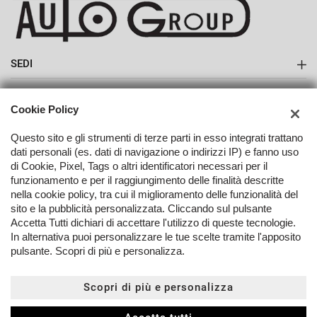
SEDI
Sede di Monte San Savino
AZIENDA
Cookie Policy
Azienda
Questo sito e gli strumenti di terze parti in esso integrati trattano
dati personali (es. dati di navigazione o indirizzi IP) e fanno uso
Contatti
di Cookie, Pixel, Tags o altri identificatori necessari per il
funzionamento e per il raggiungimento delle finalità descritte
nella cookie policy, tra cui il miglioramento delle funzionalità del
TORNA IN CIMA
sito e la pubblicità personalizzata. Cliccando sul pulsante
Accetta Tutti dichiari di accettare l'utilizzo di queste tecnologie.
In alternativa puoi personalizzare le tue scelte tramite l'apposito
Copyright © 2026 Autogroup Srl - P.IVA 02072750512 -
Leggi
pulsante. Scopri di più e personalizza.
l'informativa sulla privacy
-
Cookie Policy
Sito creato da:
Scopri di più e personalizza