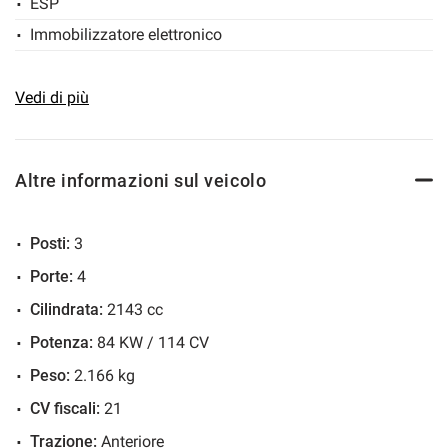
ESP
Immobilizzatore elettronico
Sensore di luce
Servosterzo
Vedi di più
Altre informazioni sul veicolo
Posti:
3
Porte:
4
Cilindrata:
2143 cc
Potenza:
84 KW / 114 CV
Peso:
2.166 kg
CV fiscali:
21
Trazione:
Anteriore