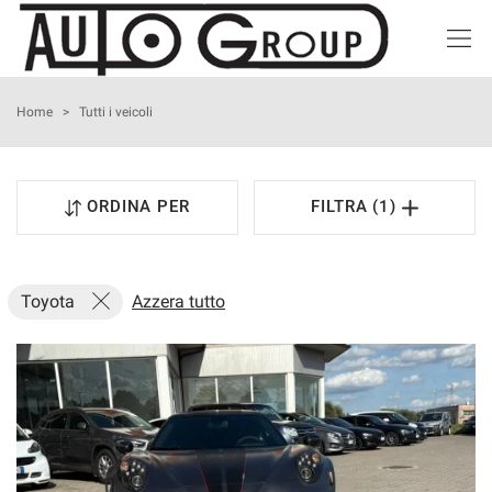
HOME
Home
>
Tutti i veicoli
LISTA VEICOLI
ORDINA PER
FILTRA (1)
ACQUISTIAMO USATO
NOLEGGIO BREVE TERMINE
Toyota
Azzera tutto
ASSISTENZA
I NOSTRI SERVIZI
CONTATTI