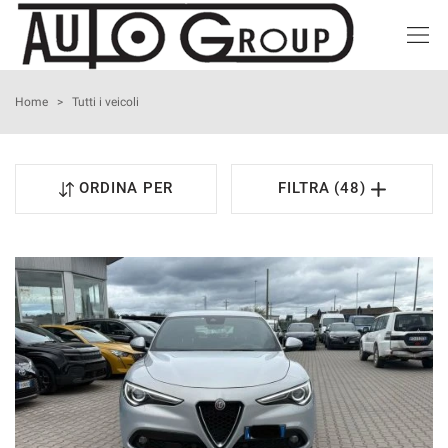
HOME
Home
>
Tutti i veicoli
LISTA VEICOLI
ORDINA PER
FILTRA (48)
ACQUISTIAMO USATO
NOLEGGIO BREVE TERMINE
ASSISTENZA
I NOSTRI SERVIZI
CONTATTI