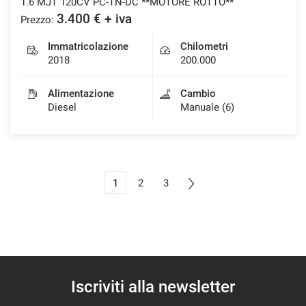
1.6 MJT 120CV PC-TN-DC **MOTORE ROTTO**
3.400 € + iva
Prezzo:
Immatricolazione
Chilometri
2018
200.000
Alimentazione
Cambio
Diesel
Manuale (6)
1
2
3
Iscriviti alla newsletter