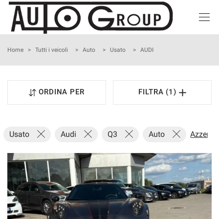
HOME
Home
>
Tutti i veicoli
>
Auto
>
Usato
>
AUDI
LISTA VEICOLI
ORDINA PER
FILTRA (1)
ACQUISTIAMO USATO
NOLEGGIO BREVE TERMINE
Usato
Audi
Q3
Auto
Azzera t
ASSISTENZA
I NOSTRI SERVIZI
CONTATTI