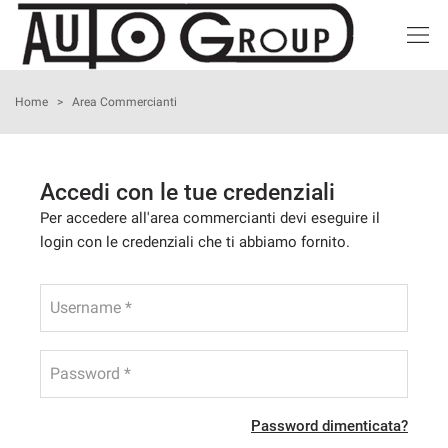
HOME
Home
>
Area Commercianti
LISTA VEICOLI
Accedi con le tue credenziali
ACQUISTIAMO USATO
Per accedere all'area commercianti devi eseguire il
login con le credenziali che ti abbiamo fornito.
NOLEGGIO BREVE TERMINE
Username *
ASSISTENZA
Password *
I NOSTRI SERVIZI
Password dimenticata?
CONTATTI