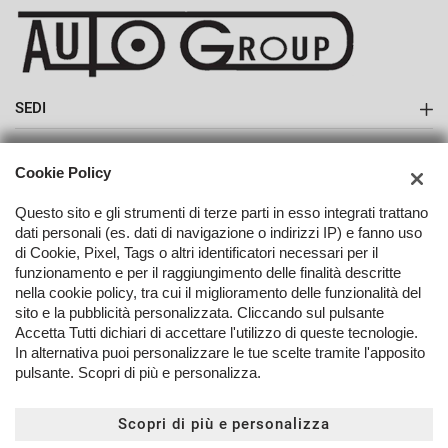
SEDI
Sede di Monte San Savino
AZIENDA
Cookie Policy
Azienda
Questo sito e gli strumenti di terze parti in esso integrati trattano
dati personali (es. dati di navigazione o indirizzi IP) e fanno uso
Contatti
di Cookie, Pixel, Tags o altri identificatori necessari per il
funzionamento e per il raggiungimento delle finalità descritte
nella cookie policy, tra cui il miglioramento delle funzionalità del
TORNA IN CIMA
sito e la pubblicità personalizzata. Cliccando sul pulsante
Accetta Tutti dichiari di accettare l'utilizzo di queste tecnologie.
In alternativa puoi personalizzare le tue scelte tramite l'apposito
Copyright © 2026 Autogroup Srl - P.IVA 02072750512 -
Leggi
pulsante. Scopri di più e personalizza.
l'informativa sulla privacy
-
Cookie Policy
Sito creato da:
Scopri di più e personalizza